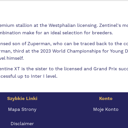
emium stallion at the Westphalian licensing. Zentinel's m
ombination make for an ideal selection for breeders.
licensed son of Zuperman, who can be traced back to the c
rman, third at the 2023 World Championships for Young D
el himself.
ntine XT is the sister to the licensed and Grand Prix succ
essful up to Inter I level.
Szybkie Linki
Konto
Mapa Strony
Moje Konto
Disclaimer