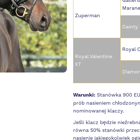
Galleri
Marane
Zuperman
Dainty 
Royal C
Royal Valentine
XT
Diamon
Warunki:
Stanówka 900 EUR
prób nasieniem chłodzonym
nominowanej klaczy.
Jeśli klacz będzie nieźreb
równa 50% stanówki przec
nasienie jakiegokolwiek ogi