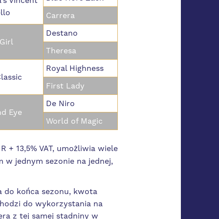
a's Vincent
llo
Carrera
Destano
Girl
Theresa
Royal Highness
lassic
First Lady
De Niro
d Eye
World of Magic
 + 13,5% VAT, umożliwia wiele
 w jednym sezonie na jednej,
na do końca sezonu, kwota
hodzi do wykorzystania na
era z tej samej stadniny w