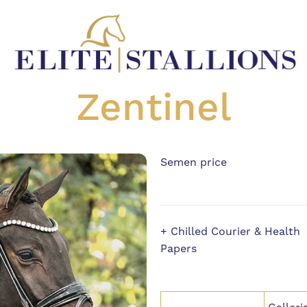
Zentinel
Semen price
+ Chilled Courier & Health
Papers