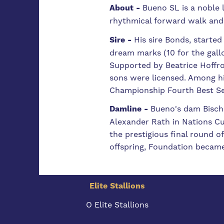
About -
Bueno SL is a noble 
rhythmical forward walk and 
Sire -
His sire Bonds, started
dream marks (10 for the gallo
Supported by Beatrice Hoffro
sons were licensed. Among h
Championship Fourth Best S
Damline -
Bueno's dam Bisch
Alexander Rath in Nations Cu
the prestigious final round o
offspring, Foundation became 
Elite Stallions
O Elite Stallions