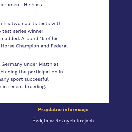
mperament. He has a
n his two sports tests with
 test series winner.
n added. Around 15 of his
g Horse Champion and Federal
ed Germany under Matthias
luding the participation in
 many sport successful
 in recent breeding.
Przydatne informacje
Święta w Różnych Krajach