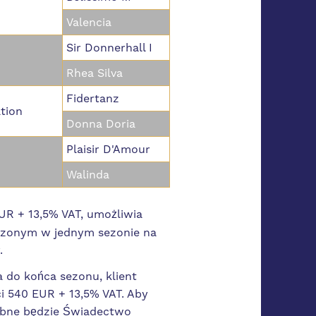
Valencia
Sir Donnerhall I
Rhea Silva
Fidertanz
tion
Donna Doria
Plaisir D'Amour
Walinda
R + 13,5% VAT, umożliwia
dzonym w jednym sezonie na
.
a do końca sezonu, klient
i 540 EUR + 13,5% VAT. Aby
zebne będzie Świadectwo