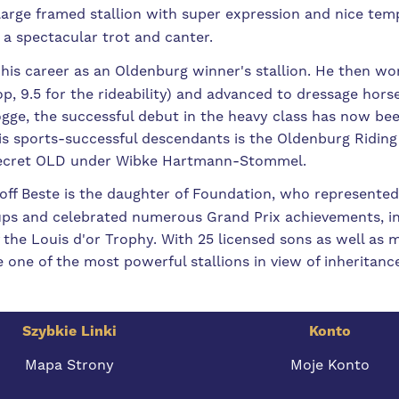
large framed stallion with super expression and nice te
a spectacular trot and canter.
 his career as an Oldenburg winner's stallion. He then wo
p, 9.5 for the rideability) and advanced to dressage horse
gge, the successful debut in the heavy class has now bee
is sports-successful descendants is the Oldenburg Ridin
ecret OLD under Wibke Hartmann-Stommel.
off Beste is the daughter of Foundation, who represent
ps and celebrated numerous Grand Prix achievements, inc
f the Louis d'or Trophy. With 25 licensed sons as well as
one of the most powerful stallions in view of inheritance
Szybkie Linki
Konto
Mapa Strony
Moje Konto