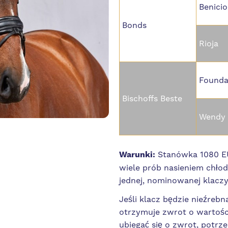
Benicio
Bonds
Rioja
Founda
Bischoffs Beste
Wendy
Warunki:
Stanówka 1080 EU
wiele prób nasieniem chło
jednej, nominowanej klaczy
Jeśli klacz będzie nieźrebn
otrzymuje zwrot o wartośc
ubiegać się o zwrot, potr