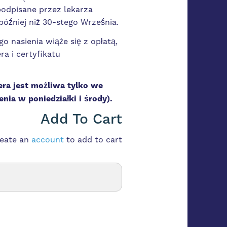
podpisane przez lekarza
później niż 30-stego Września.
o nasienia wiąże się z opłatą,
ra i certyfikatu
era jest możliwa tylko we
nia w poniedziałki i środy).
Add To Cart
reate an
account
to add to cart