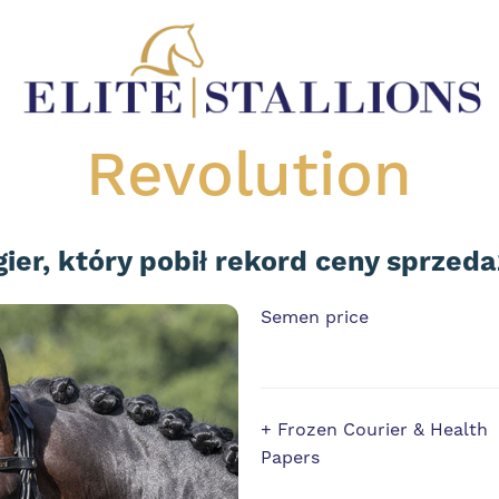
Revolution
ier, który pobił rekord ceny sprzed
Semen price
+ Frozen Courier & Health
Papers