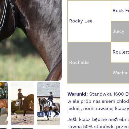
Rock F
Rocky Lee
Juicy
Roulet
Rochelle
Wacha
Warunki:
Stanówka 1600 EU
wiele prób nasieniem chło
jednej, nominowanej klacz
Jeśli klacz będzie nieźreb
równa 50% stanówki przec