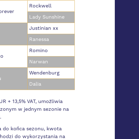
Rockwell
orever
Lady Sunshine
Justinian xx
Ranessa
Romino
to
Narwan
Wendenburg
u
Dalia
R + 13,5% VAT, umożliwia
dzonym w jednym sezonie na
y.
na do końca sezonu, kwota
hodzi do wykorzystania na