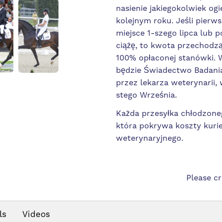
nasienie jakiegokolwiek ogi
kolejnym roku. Jeśli pierw
miejsce 1-szego lipca lub pó
ciążę, to kwota przechodzą
100% opłaconej stanówki.
będzie Świadectwo Badania
przez lekarza weterynarii,
stego Września.
Każda przesyłka chłodzoneg
która pokrywa koszty kurie
weterynaryjnego.
Please c
ls
Videos